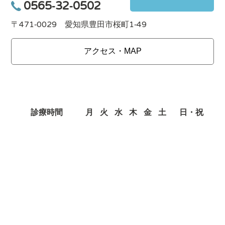
0565-32-0502
〒471-0029 愛知県豊田市桜町1-49
アクセス・MAP
診療時間
月
火
水
木
金
土
日・祝
9:00～13:30
○
○
○
ー
○
○
ー
15:00～19:00
○
○
○
ー
○
○
ー
※土曜日の午後診療は ～ 18：00となります。