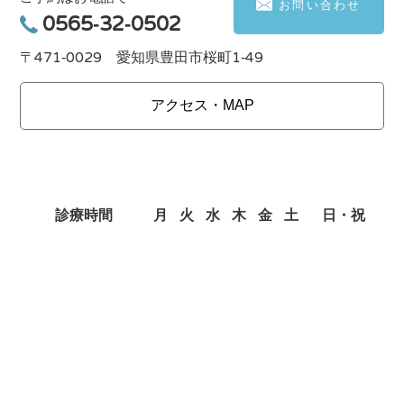
お問い合わせ
0565-32-0502
〒471-0029 愛知県豊田市桜町1-49
アクセス・MAP
診療時間
月
火
水
木
金
土
日・祝
9:00～13:30
○
○
○
ー
○
○
ー
15:00～19:00
○
○
○
ー
○
○
ー
※土曜日の午後診療は ～ 18：00となります。