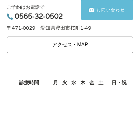
ご予約はお電話で
お問い合わせ
0565-32-0502
〒471-0029 愛知県豊田市桜町1-49
アクセス・MAP
診療時間
月
火
水
木
金
土
日・祝
9:00～13:30
○
○
○
ー
○
○
ー
15:00～19:00
○
○
○
ー
○
○
ー
※土曜日の午後診療は ～ 18：00となります。