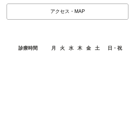
アクセス・MAP
診療時間
月
火
水
木
金
土
日・祝
9:00～13:30
○
○
○
ー
○
○
ー
15:00～19:00
○
○
○
ー
○
○
ー
※土曜日の午後診療は ～ 18：00となります。
Copyright © 2026 Suzuki Dental Clinic All Rights Reserved.